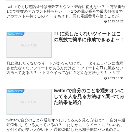
twitterで同じ電話番号は複数アカウント登録に使えない？ ・電話番号
1つで複数のアカウント持ちたい！ ・1つの電話番号で最大何個まで
アカウントを持てるの？ ・そもそも、同じ電話番号を使うことがで
きるの？ と、お悩みではないですか？ tw...
2023.04.22
TLに流したくないツイートはこ
twitterの設定
の裏技で簡単に作成できるよ～！
TLに流したくないツイートがあるんだけど… ・タイムラインに表示
させたなくないツイートがあるんだけど ・ツイートをTLに流さない
方法ってあるの？ ・トスツイってなに？どんな方法なの？ ・リプラ
イ（返信）すれば、ツイートがTLに流れないって本...
2023.03.31
twitterで自分のことを通知オンに
twitterの設定
してる人を見る方法は？調べてみ
た結果を紹介
twitterで自分のことを通知オンにしてる人を見る方法は？ ・自分を通
知ONにしている人っているの？ ・たしかに、ツイートに「いいね」
が付くのが早い人がいる ・通知ONにしたら相手側にバレるの？