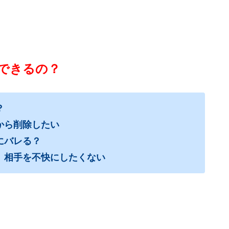
除できるの？
？
から削除したい
にバレる？
、相手を不快にしたくない