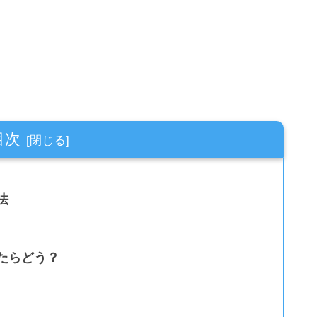
目次
法
たらどう？