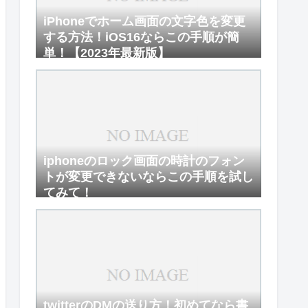
iPhoneでホーム画面の文字色を変更
する方法！iOS16ならこの手順が簡
単！【2023年最新版】
iphoneのロック画面の時計のフォン
トが変更できないならこの手順を試し
てみて！
twitterのDMの送り方！初めてなら書