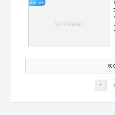
表示・画面
次
1