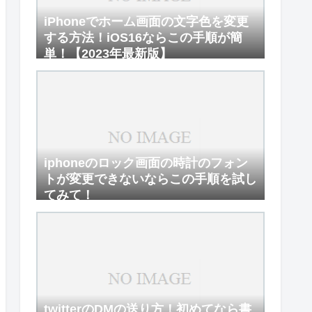
iPhoneでホーム画面の文字色を変更
する方法！iOS16ならこの手順が簡
単！【2023年最新版】
iphoneのロック画面の時計のフォン
トが変更できないならこの手順を試し
てみて！
twitterのDMの送り方！初めてなら書