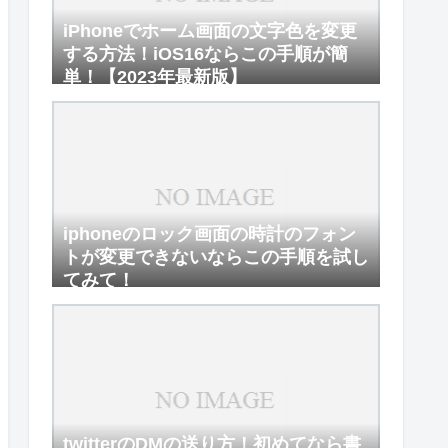
iPhoneでホーム画面の文字色を変更
する方法！iOS16ならこの手順が簡
単！【2023年最新版】
iphoneのロック画面の時計のフォン
トが変更できないならこの手順を試し
てみて！
twitterのDMの送り方！初めてなら書