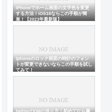
iPhoneでホーム画面の文字色を変更
する方法！iOS16ならこの手順が簡
単！【2023年最新版】
iphoneのロック画面の時計のフォン
トが変更できないならこの手順を試し
てみて！
twitterのDMの送り方！初めてなら書