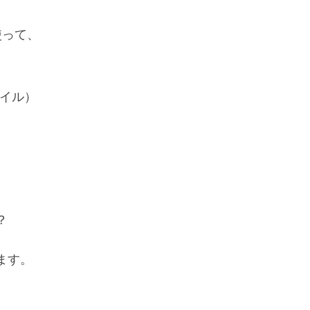
使って、
）
バイル）
？
ます。