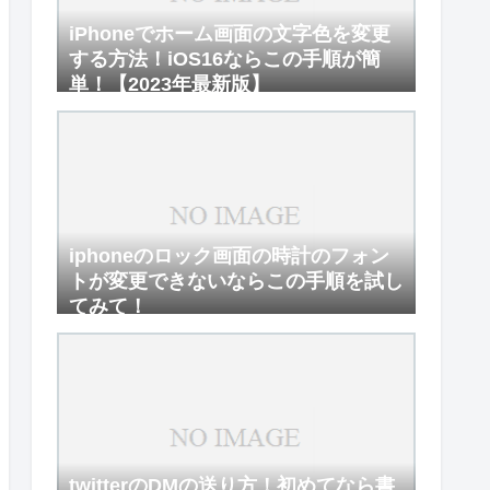
iPhoneでホーム画面の文字色を変更
する方法！iOS16ならこの手順が簡
単！【2023年最新版】
iphoneのロック画面の時計のフォン
トが変更できないならこの手順を試し
てみて！
twitterのDMの送り方！初めてなら書