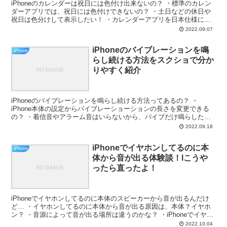
iPhoneのカレンダーは祝日には色付け出来ないの？ ・標準のカレン
ダーアプリでは、祝日には色付けできないの？ ・土日などの休日や
祝日は色分けして表示したい！ ・カレンダーアプリを日本仕様に変
更できないのかな？ ・iPhoneのカレンダーは...
2022.09.07
iPhoneのバイブレーションを鳴
iPhone
らし続ける方法をスクショで分か
りやすく紹介
iPhoneのバイブレーションを鳴らし続ける方法ってあるの？ ・
iPhone本体の設定からバイブレーショーションの長さを変更できる
の？ ・着信音やアラーム音はいらないから、バイブだけ鳴らした
い！ ・通知音とかのサウンドは、周りに聞こえるから...
2022.09.18
iPhoneでイヤホンしてるのに本
iPhone
体から音が出る体験談！lこうや
ったら直ったよ！
iPhoneでイヤホンしてるのに本体のスピーカーから音が出るんだけ
ど… ・イヤホンしてるのに本体から音が出る原因は、本体？イヤホ
ン？ ・音源によって音が出る場所は違うのかな？ ・iPhoneでイヤホ
ンを接続しているのに本体から音楽が出て恥か...
2022.10.04