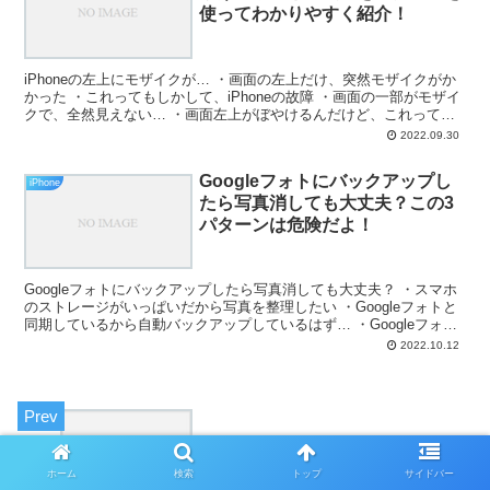
使ってわかりやすく紹介！
iPhoneの左上にモザイクが… ・画面の左上だけ、突然モザイクがか
かった ・これってもしかして、iPhoneの故障 ・画面の一部がモザイ
クで、全然見えない… ・画面左上がぼやけるんだけど、これって故
障なの？ と、お悩みではないですか？ 確...
2022.09.30
Googleフォトにバックアップし
iPhone
たら写真消しても大丈夫？この3
パターンは危険だよ！
Googleフォトにバックアップしたら写真消しても大丈夫？ ・スマホ
のストレージがいっぱいだから写真を整理したい ・Googleフォトと
同期しているから自動バックアップしているはず… ・Googleフォト
って無制限に使えたっけ？ ・ストレー...
2022.10.12
iPhoneのHDMI変換アダプタをドンキで購
ホーム
検索
トップ
サイドバー
入する前に、絶対に気を付けてほしいこ