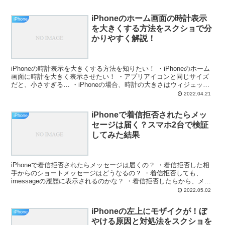
iPhoneのホーム画面の時計表示
iPhone
を大きくする方法をスクショで分
かりやすく解説！
iPhoneの時計表示を大きくする方法を知りたい！ ・iPhoneのホーム
画面に時計を大きく表示させたい！ ・アプリアイコンと同じサイズ
だと、小さすぎる… ・iPhoneの場合、時計の大きさはウィジェット
で変更できるの？ ・時計を画面に大き...
2022.04.21
iPhoneで着信拒否されたらメッ
iPhone
セージは届く？スマホ2台で検証
してみた結果
iPhoneで着信拒否されたらメッセージは届くの？ ・着信拒否した相
手からのショートメッセージはどうなるの？ ・着信拒否しても、
imessageの履歴に表示されるのかな？ ・着信拒否したらから、メッ
セージも受け取りたくない と、お悩みではな...
2022.05.02
iPhoneの左上にモザイクが！ぼ
iPhone
やける原因と対処法をスクショを