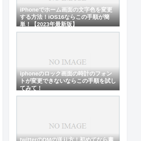
iPhoneでホーム画面の文字色を変更
する方法！iOS16ならこの手順が簡
単！【2023年最新版】
iphoneのロック画面の時計のフォン
トが変更できないならこの手順を試し
てみて！
twitterのDMの送り方！初めてなら書