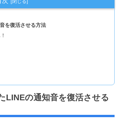
目次
知音を復活させる方法
単！
？
LINEの通知音を復活させる