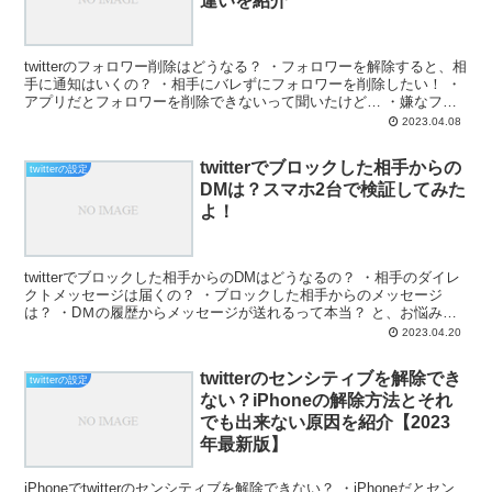
違いを紹介
twitterのフォロワー削除はどうなる？ ・フォロワーを解除すると、相
手に通知はいくの？ ・相手にバレずにフォロワーを削除したい！ ・
アプリだとフォロワーを削除できないって聞いたけど… ・嫌なフォ
ロワーがあるから削除したい！ と、お悩みで...
2023.04.08
twitterでブロックした相手からの
twitterの設定
DMは？スマホ2台で検証してみた
よ！
twitterでブロックした相手からのDMはどうなるの？ ・相手のダイレ
クトメッセージは届くの？ ・ブロックした相手からのメッセージ
は？ ・DＭの履歴からメッセージが送れるって本当？ と、お悩みで
はないですか？ たしかに、twitterを長...
2023.04.20
twitterのセンシティブを解除でき
twitterの設定
ない？iPhoneの解除方法とそれ
でも出来ない原因を紹介【2023
年最新版】
iPhoneでtwitterのセンシティブを解除できない？ ・iPhoneだとセン