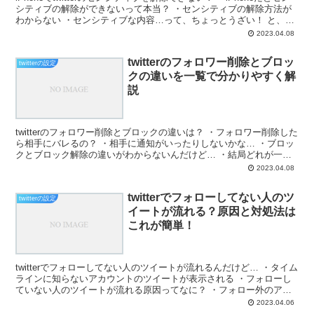
シティブの解除ができないって本当？ ・センシティブの解除方法が
わからない ・センシティブな内容…って、ちょっとうざい！ と、お
悩みではないですか？ twitt...
2023.04.08
twitterのフォロワー削除とブロッ
twitterの設定
クの違いを一覧で分かりやすく解
説
twitterのフォロワー削除とブロックの違いは？ ・フォロワー削除した
ら相手にバレるの？ ・相手に通知がいったりしないかな… ・ブロッ
クとブロック解除の違いがわからないんだけど… ・結局どれが一番
いいの？ と、お悩みではないですか？ ツイ...
2023.04.08
twitterでフォローしてない人のツ
twitterの設定
イートが流れる？原因と対処法は
これが簡単！
twitterでフォローしてない人のツイートが流れるんだけど… ・タイム
ラインに知らないアカウントのツイートが表示される ・フォローし
ていない人のツイートが流れる原因ってなに？ ・フォロー外のアカ
ウントのツイートがうざい！ ・タイムラインの...
2023.04.06