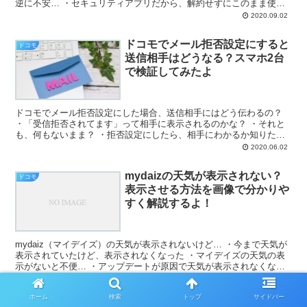
逆に不安… ・セキュリティアプリだから、解約せずにこのまま使い
たい ・でも、通知はどうにかならないの… と、お悩みで...
2020.09.02
ドコモでメール拒否設定にすると
ドコモ
送信相手はどうなる？スマホ2台
で検証してみたよ
ドコモでメール拒否設定にした場合、送信相手にはどう伝わるの？
・「受信拒否されてます」って相手に表示されるのかな？ ・それと
も、何もないまま？ ・拒否設定にしたら、相手にわかるか知りたい
と、お悩みではないですか？ たしかに、気になりますよ...
2020.06.02
mydaizの天気が表示されない？
ドコモ
表示させる方法を画像で分かりや
すく解説するよ！
mydaiz（マイデイズ）の天気が表示されないけど… ・今まで天気が
表示されていたけど、表示されなくなった ・マイデイズの天気の表
示がないと不便… ・アップデートが原因で天気が表示されなくなっ
たの？ と、お悩みではないですか？ たしかに、ド...
2022.01.05
ホーム
検索
トップ
サイドバー