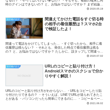
なるの？ ・やってはいけない事なの？ ・そもそも、複数の端末に同
時ログインはできないの？ と、お悩みではないですか？ まず結論か
ら言いますと、一つのGoogleアカウントで複...
2020.05.19
間違えてかけた電話をすぐ切る時
その他の設定
の相手の着信履歴は？スマホ2台
で検証したよ！
間違って電話をかけてしてしまった… ・すぐ切ったから、相手に着
信履歴は残らない？ ・それとも、発信した時点で着信履歴は残る
の？ と、お悩みではないですか？ たしかに、誤タップして間違って
電話をかけてしまった…ってスマホの「あるある」ですよね...
2020.07.02
URLのコピーと貼り付け方！
その他の設定
Androidスマホのスクショで分か
りやすく解説！
URLのコピーと貼り付け方がわからない… ・URLをコピーしたり貼
り付けたりできるの？ ・そういえば、LINEでURLが送られてきたこ
とがある ・パソコンだったら簡単にできるのに… ・コピー＆ペース
トって、むずかしいの？ ・動画のURLをコ...
2021.06.02