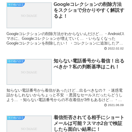
Googleコレクションの削除方法
その他の設定
をスクショで分かりやすく解説す
るよ！
Googleコレクションの削除方法がわからないんだけど… ・Androidス
マホに、Googleコレクションが増えていく… ・いらなくなった
Googleコレクションを削除したい！ ・コレクションに追加したアイ
テムが増えてきたから整理したい！...
2022.02.02
知らない電話番号から着信！出る
その他の設定
べきか？私の判断基準はこれ！
知らない電話番号から着信があったけど…出るべきなの？ ・迷惑電
話かもしれないからちょっと不安 ・悪質なセールスだったらどうし
よう… ・知らない電話番号からの不在着信が3件もあるけど… ・録
音アプリとか使っておいた方がいいの？ ・迷惑電話かも...
2021.06.09
着信拒否されてる相手にショート
その他の設定
メールは可能？スマホ2台で検証
したら面白い結果に！