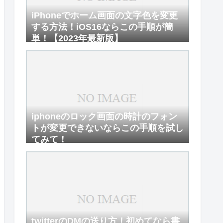
iPhoneでホーム画面の文字色を変更
する方法！iOS16ならこの手順が簡
単！【2023年最新版】
iphoneのロック画面の時計のフォン
トが変更できないならこの手順を試し
てみて！
twitterのDMの送り方！初めてなら書