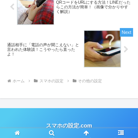
QRコードをURLにする方法！LINEだった
らこの方法が簡単！（画像で分かりやす
く解説）
通話相手に「電話の声が聞こえない」と
言われた体験談！こうやったら直った
よ！
ホーム
スマホの設定
その他の設定
スマホの設定.com
Copyright © 2020 スマホの設定.com All Rights Reserved.