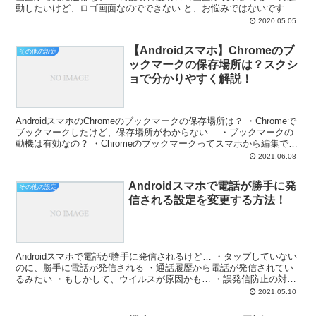
動したいけど、ロゴ画面なのでできない と、お悩みではないです
か？ 私も何度か経験があります。 電源を入れる...
2020.05.05
【Androidスマホ】Chromeのブ
その他の設定
ックマークの保存場所は？スクシ
ョで分かりやすく解説！
AndroidスマホのChromeのブックマークの保存場所は？ ・Chromeで
ブックマークしたけど、保存場所がわからない… ・ブックマークの
動機は有効なの？ ・Chromeのブックマークってスマホから編集でき
るの？ ・GoogleChro...
2021.06.08
Androidスマホで電話が勝手に発
その他の設定
信される設定を変更する方法！
Androidスマホで電話が勝手に発信されるけど… ・タップしていない
のに、勝手に電話が発信される ・通話履歴から電話が発信されてい
るみたい ・もしかして、ウイルスが原因かも… ・誤発信防止の対策
ってあるの？ と、お悩みではないですか？ 機...
2021.05.10