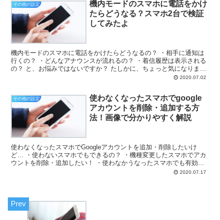
機内モードのスマホに電話をかけ
その他の設定
たらどうなる？スマホ2台で検証
してみたよ
機内モードのスマホに電話をかけたらどうなるの？ ・相手に通知は
行くの？ ・どんなアナウンスが流れるの？ ・着信履歴は表示される
の？ と、お悩みではないですか？ たしかに、ちょっと気になります
よね…。 私も仕事の関係上、機内モードにすることが...
2020.07.02
使わなくなったスマホでgoogle
その他の設定
アカウントを削除・追加する方
法！画像で分かりやすく解説
使わなくなったスマホでGoogleアカウントを追加・削除したいけ
ど… ・使わないスマホでもできるの？ ・機種変更したスマホでアカ
ウントを削除・追加したい！ ・使わなかうなったスマホでも有効活
用したいよね と、お悩みではないですか？ そうです...
2020.07.17