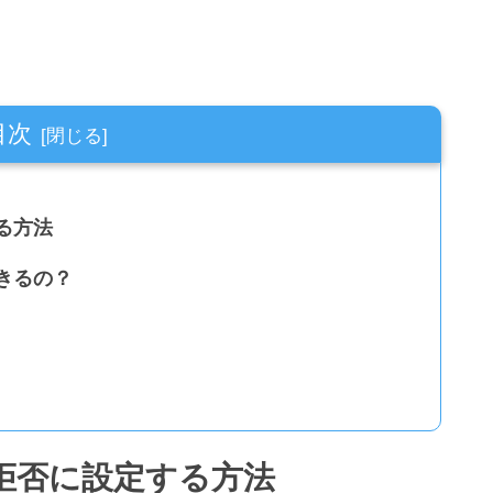
目次
る方法
きるの？
拒否に設定する方法