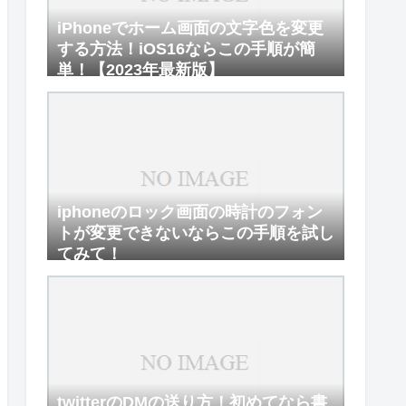
iPhoneでホーム画面の文字色を変更
する方法！iOS16ならこの手順が簡
単！【2023年最新版】
iphoneのロック画面の時計のフォン
トが変更できないならこの手順を試し
てみて！
twitterのDMの送り方！初めてなら書